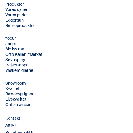
Produkter
Vores dyner
Vores puder
Edderdun
Børneprodukter
fjödur
andeo
Molissima
Otto Keller-mærket
Søvnspray
Rejsetæppe
Vaskemidlerne
Showroom
Kvalitet
Bæredygtighed
Livskvalitet
Gut zu wissen
Kontakt
Aftryk
Privatlivspolitik