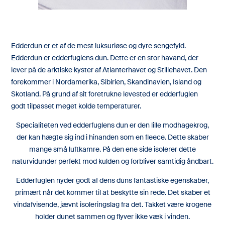
Edderdun er et af de mest luksuriøse og dyre sengefyld.
Edderdun er edderfuglens dun. Dette er en stor havand, der
lever på de arktiske kyster af Atlanterhavet og Stillehavet. Den
forekommer i Nordamerika, Sibirien, Skandinavien, Island og
Skotland. På grund af sit foretrukne levested er edderfuglen
godt tilpasset meget kolde temperaturer.
Specialiteten ved edderfuglens dun er den lille modhagekrog,
der kan hægte sig ind i hinanden som en fleece. Dette skaber
mange små luftkamre. På den ene side isolerer dette
naturvidunder perfekt mod kulden og forbliver samtidig åndbart.
Edderfuglen nyder godt af dens duns fantastiske egenskaber,
primært når det kommer til at beskytte sin rede. Det skaber et
vindafvisende, jævnt isoleringslag fra det. Takket være krogene
holder dunet sammen og flyver ikke væk i vinden.