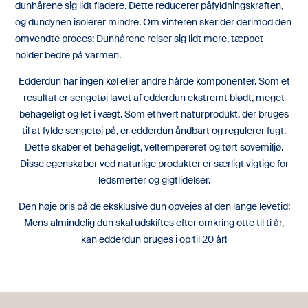
dunhårene sig lidt fladere. Dette reducerer påfyldningskraften,
og dundynen isolerer mindre. Om vinteren sker der derimod den
omvendte proces: Dunhårene rejser sig lidt mere, tæppet
holder bedre på varmen.
Edderdun har ingen køl eller andre hårde komponenter. Som et
resultat er sengetøj lavet af edderdun ekstremt blødt, meget
behageligt og let i vægt. Som ethvert naturprodukt, der bruges
til at fylde sengetøj på, er edderdun åndbart og regulerer fugt.
Dette skaber et behageligt, veltempereret og tørt sovemiljø.
Disse egenskaber ved naturlige produkter er særligt vigtige for
ledsmerter og gigtlidelser.
Den høje pris på de eksklusive dun opvejes af den lange levetid:
Mens almindelig dun skal udskiftes efter omkring otte til ti år,
kan edderdun bruges i op til 20 år!