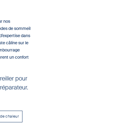
ur nos
tudes de sommeil
d’expertise dans
te câline sur le
embourrage
rent un confort
eiller pour
réparateur.
 de chaleur