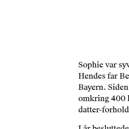
Sophie var sy
Hendes far Ber
Bayern. Siden
omkring 400 ki
datter-forhold
I år beslutted