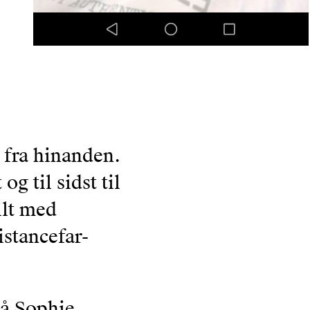
 fra hinanden.
g til sidst til
ilt med
istancefar-
på Sophie