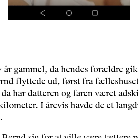
v år gammel, da hendes forældre gik
nd flyttede ud, først fra fælleshuset o
 da har datteren og faren været adsk
lometer. I årevis havde de et langd
.
e Bernd sig for at ville være tættere 