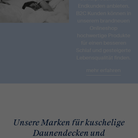
Endkunden anbieten.
B2C Kunden können in
unserem brandneuen
Onlineshop
hochwertige Produkte
für einen besseren
Schlaf und gesteigerte
Lebensqualität finden.
mehr erfahren
Unsere Marken für kuschelige
Daunendecken und