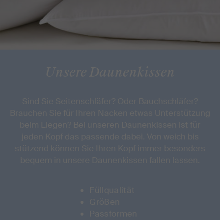
Unsere Daunenkissen
Sind Sie Seitenschläfer? Oder Bauchschläfer?
Brauchen Sie für Ihren Nacken etwas Unterstützung
beim Liegen? Bei unseren Daunenkissen ist für
jeden Kopf das passende dabei. Von weich bis
stützend können Sie Ihren Kopf immer besonders
bequem in unsere Daunenkissen fallen lassen.
Füllqualität
Größen
Passformen