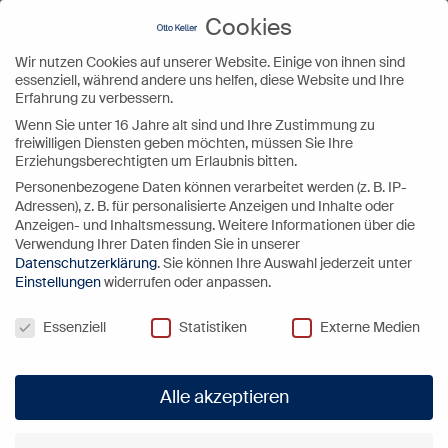
Cookies
Wir nutzen Cookies auf unserer Website. Einige von ihnen sind
essenziell, während andere uns helfen, diese Website und Ihre
Erfahrung zu verbessern.
Wenn Sie unter 16 Jahre alt sind und Ihre Zustimmung zu
freiwilligen Diensten geben möchten, müssen Sie Ihre
Erziehungsberechtigten um Erlaubnis bitten.
Unser Sortiment
Personenbezogene Daten können verarbeitet werden (z. B. IP-
Adressen), z. B. für personalisierte Anzeigen und Inhalte oder
Anzeigen- und Inhaltsmessung.
Weitere Informationen über die
Verwendung Ihrer Daten finden Sie in unserer
Unser Produktsortiment umfasst eine große
Datenschutzerklärung
.
Sie können Ihre Auswahl jederzeit unter
Vielfalt an Bettwaren, darunter Daunendecken
Einstellungen
widerrufen oder anpassen.
und Daunenkissen. Neben unseren eigenen
Cookies
Essenziell
Statistiken
Externe Medien
Kollektionen entwickeln wir auch
kundenspezifische Handelsmarken in
Alle akzeptieren
unterschiedlichstem Umfang. Damit unsere
Produkte aus Entendaunen und -federn sowie